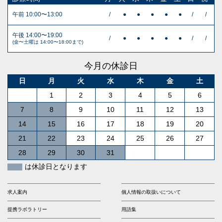
午前 10:00〜13:00
/
●
●
●
●
●
/
/
午後 14:00〜19:00
/
●
●
●
●
●
/
/
(金〜土曜は 14:00〜18:00まで)
今月の休診日
日
月
火
水
木
金
土
1
2
3
4
5
6
7
8
9
10
11
12
13
14
15
16
17
18
19
20
21
22
23
24
25
26
27
28
29
30
31
は休診日となります
求人案内
個人情報の取扱いについて
提携ラボラトリー
用語集