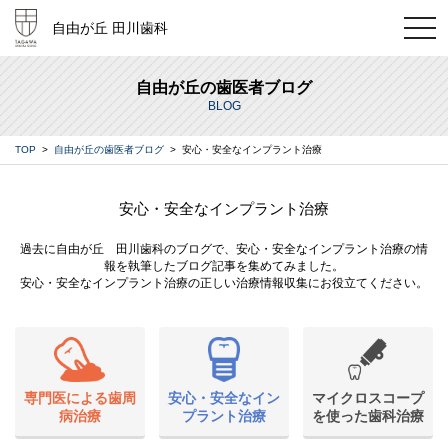
t
自由が丘 田川歯科
o
g
g
l
自由が丘の歯医者ブログ
e
BLOG
n
a
v
TOP
>
自由が丘の歯医者ブログ
> 安心・安全なインプラント治療
i
g
a
t
安心・安全なインプラント治療
i
o
n
過去に自由が丘 田川歯科のブログで、安心・安全なインプラント治療の情
報を執筆したブログ記事を集めてみました。
安心・安全なインプラント治療の正しい治療情報収集にお役立てください。
専門医による歯周
安心・安全なイン
マイクロスコープ
病治療
プラント治療
を使った歯科治療