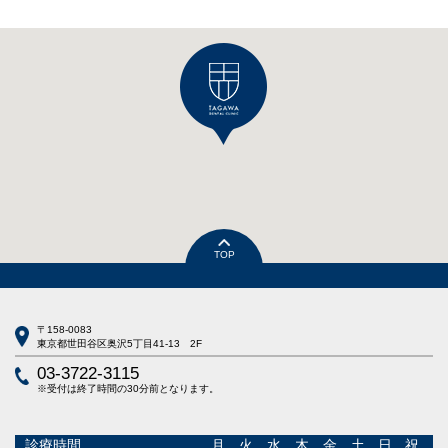
TOP
〒158-0083
東京都世田谷区奥沢5丁目41-13 2F
03-3722-3115
※受付は終了時間の30分前となります。
診療時間
月
火
水
木
金
土
日
祝