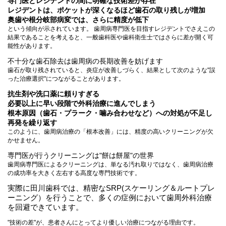
専門医とレジデントの間に明確な技術差が存在
レジデントは、ポケットが深くなるほど歯石の取り残しが増加
奥歯や根分岐部病変では、さらに精度が低下
という傾向が示されています。 歯周病専門医を目指すレジデントでさえこの
結果であることを考えると、一般歯科医や歯科衛生士ではさらに差が開く可
能性があります。
不十分な歯石除去は歯周病の長期改善を妨げます
歯石が取り残されていると、炎症が改善しづらく、結果として次のような"誤
った治療選択"につながることがあります。
抗生剤や洗口薬に頼りすぎる
必要以上に早い段階で外科治療に進んでしまう
根本原因（歯石・プラーク・噛み合わせなど）への対処が不足し
再発を繰り返す
このように、歯周病治療の「根本改善」には、精度の高いクリーニングが欠
かせません。
専門医が行うクリーニングは"餅は餅屋"の世界
歯周病専門医によるクリーニングは、単なる汚れ取りではなく、歯周病治療
の成功率を大きく左右する高度な専門技術です。
実際に田川歯科では、精密なSRP(スケーリング＆ルートプレ
ーニング）を行うことで、多くの症例において歯周外科治療
を回避できています。
"技術の差"が、患者さんにとってより優しい治療につながる理由です。