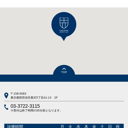
TOP
〒158-0083
東京都世田谷区奥沢5丁目41-13 2F
03-3722-3115
※受付は終了時間の30分前となります。
診療時間
月
火
水
木
金
土
日
祝