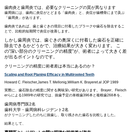
歯肉炎と歯周炎では、必要なクリーニングの質が異なります
歯周病には、歯肉に炎症がとどまる「歯肉炎」と、炎症が歯槽骨にまで及ぶ
「歯周炎」があります。
歯肉炎であれば、歯と歯ぐきの境目に付着したプラークや歯石を除去するこ
とで、比較的短期間で炎症が改善します。
しかし歯周炎では、歯ぐきの奥深くに付着した歯石を正確に
除去できるかどうかで、治療結果が大きく変わります。 こ
の"深い部分のクリーニングの精度"が、術者によって大きく差
が出るポイントなのです。
クリーニングの精度に術者差は本当にあるのか？
Scaling and Root Planing Efficacy in Multirooted Teeth
Howard C. Fleischer,James T. Mellonig,William K. Brayeret.al JOP 1989
実際に、歯石除去の精度に関する興味深い研究があります。 Brayer、Fleisch
erらによる1989年の研究では、抜歯予定の単根歯396本と複根歯268本を、
歯周病専門医2名
歯科大学・歯周病科レジデント2名
がクリーニングしたのちに抜歯し、取り残された歯石を比較しました。
結果として、