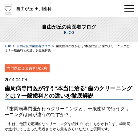
t
自由が丘 田川歯科
o
g
g
l
自由が丘の歯医者ブログ
e
BLOG
n
a
v
TOP
>
自由が丘の歯医者ブログ
> 歯周病専門医が行う"本当に治る"歯のクリーニングと
i
は？一般歯科との違いを徹底解説
g
a
t
i
専門医による歯周病治療
o
n
2014.04.09
歯周病専門医が行う"本当に治る"歯のクリーニング
とは？一般歯科との違いを徹底解説
「歯周病専門医が行うクリーニングと、一般歯科で行うクリ
ーニングは何が違うのですか？」
これは、他院で定期的なクリーニングを続けていたにもかかわらず、歯周病
が進行してしまった患者さまから最も多くいただくご質問です。