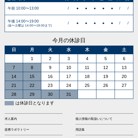
午前 10:00〜13:00
/
●
●
●
●
●
/
/
午後 14:00〜19:00
/
●
●
●
●
●
/
/
(金〜土曜は 14:00〜18:00まで)
今月の休診日
日
月
火
水
木
金
土
1
2
3
4
5
6
7
8
9
10
11
12
13
14
15
16
17
18
19
20
21
22
23
24
25
26
27
28
29
30
31
は休診日となります
求人案内
個人情報の取扱いについて
提携ラボラトリー
用語集